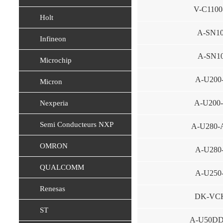
V-C110
Holt
A-SN10
Infineon
A-SN1
Microchip
A-U200
Micron
A-U200
Nexperia
Semi Conducteurs NXP
A-U280-
OMRON
A-U280
QUALCOMM
A-U250
Renesas
DK-VCK
ST
A-U50DD