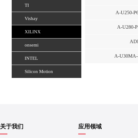
TI
A-U250-P
Vishay
A-U280-
XILINX
AD
onsemi
A-U30MA-
INTEL
Silicon Motion
关于我们
应用领域