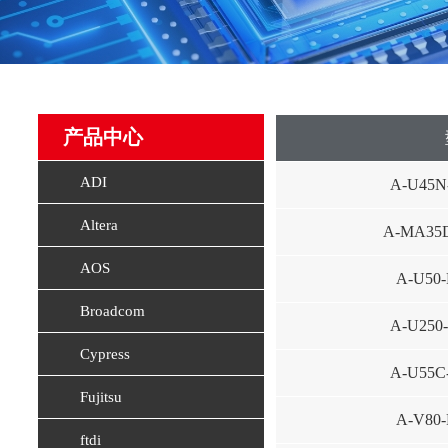
产品中心
ADI
A-U45N
Altera
A-MA35D
AOS
A-U50-
Broadcom
A-U250
Cypress
A-U55C
Fujitsu
A-V80-
ftdi