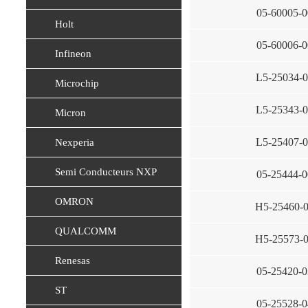
05-60005-0
Holt
05-60006-0
Infineon
L5-25034-
Microchip
L5-25343-
Micron
L5-25407-
Nexperia
Semi Conducteurs NXP
05-25444-0
OMRON
H5-25460-
QUALCOMM
H5-25573-
Renesas
05-25420-0
ST
05-25528-0