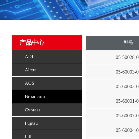
产品中心
型号
ADI
05-50028-0
Altera
05-60003-0
AOS
05-60002-0
Broadcom
05-60001-0
Cypress
05-60007-0
Fujitsu
05-60004-0
ftdi