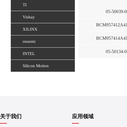
TI
05-50039-0
Vishay
BCM957412A4
XILINX
BCM957414A4
onsemi
05-50134-0
INTEL
Silicon Motion
关于我们
应用领域